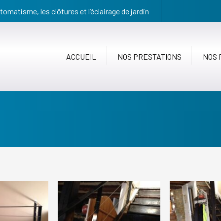
tomatisme, les clôtures et l’éclairage de jardin
ACCUEIL
NOS PRESTATIONS
NOS 
PORTAIL
PERGOLA
CARPORT
AUTOMATISME & KIT
CLÔTURE
PORTE DE GARAGE
STORE BANNE
ÉCLAIRAGE DE